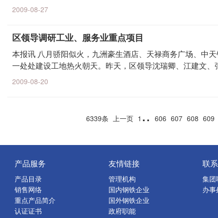
2009-08-27
区领导调研工业、服务业重点项目
本报讯 八月骄阳似火，九洲豪生酒店、天禄商务广场、中
一处处建设工地热火朝天。昨天，区领导沈瑞卿、江建文、
2009-08-20
..
6339条
上一页
1
606
607
608
609
产品服务
友情链接
联系
产品目录
管理机构
集团
销售网络
国内钢铁企业
办事
重点产品简介
国外钢铁企业
认证证书
政府职能