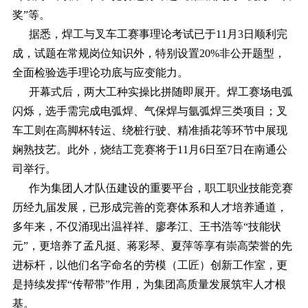
奖”等。
据悉，焊工与叉车工赛事理论考试已于11月3日顺利完
成，试题在常规岗位知识外，特别设置20%非公开题型，
全面检验选手理论功底与应变能力。
开幕式后，两大工种实操比拼随即展开。焊工赛场电弧
闪烁，选手需完成电弧焊、气保焊与氩弧焊三类项目；叉
车工则在高脚杯转运、绕桩行驶、精准插花等环节中展现
娴熟技艺。此外，烧结工竞赛将于11月6日至7日在南通公
司举行。
作为集团人才队伍建设的重要平台，职工职业技能竞赛
历经九届发展，已形成完善的竞赛体系和人才培养通道，
多年来，不仅涌现出温祥祥、廖孝江、王书浩等“技能状
元”，更培养了孟凡挺、蒋彩琴、夏萍等享有崇高荣誉的先
进标杆，以他们名字命名的劳模（工匠）创新工作室，更
是持续发挥“传帮带”作用，为集团高质量发展筑牢人才根
基。