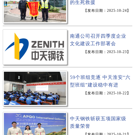
的生死救援
【发布日期：2025-10-24】
南通公司召开四季度企业
文化建设工作部署会
【发布日期：2025-10-23】
59个班组竞逐 中天淮安“六
型班组”建设稳中有进
【发布日期：2025-10-22】
中天钢铁斩获五项国家级
质量荣誉
【发布日期：2025-10-21】